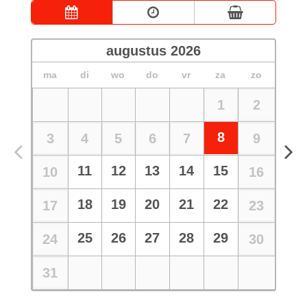
augustus
2026
ma
di
wo
do
vr
za
zo
1
2
8
3
4
5
6
7
9
11
12
13
14
15
10
16
18
19
20
21
22
17
23
25
26
27
28
29
24
30
31