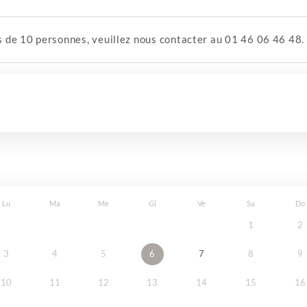
 de 10 personnes, veuillez nous contacter au 01 46 06 46 48.
Lu
Ma
Me
Gi
Ve
Sa
Do
1
2
3
4
5
6
7
8
9
10
11
12
13
14
15
16