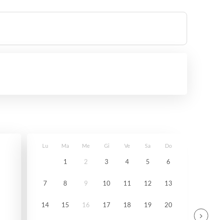
Lu
Ma
Me
Gi
Ve
Sa
Do
1
2
3
4
5
6
7
8
9
10
11
12
13
14
15
16
17
18
19
20