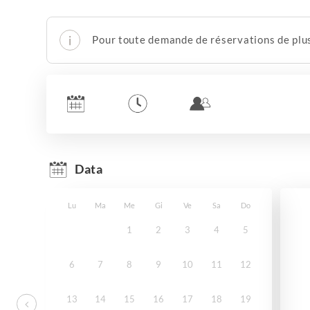
Pour toute demande de réservations de plus
Data
Lu
Ma
Me
Gi
Ve
Sa
Do
1
2
3
4
5
6
7
8
9
10
11
12
13
14
15
16
17
18
19