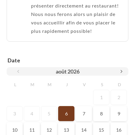
présenter directement au restaurant!
Nous nous ferons alors un plaisir de
vous accueillir afin de vous placer le
plus rapidement possible!
Date
août
2026
L
M
M
J
V
S
D
1
2
3
4
5
6
7
8
9
10
11
12
13
14
15
16