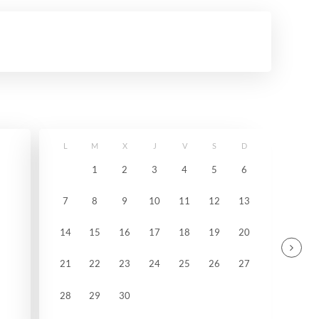
L
M
X
J
V
S
D
1
2
3
4
5
6
7
8
9
10
11
12
13
14
15
16
17
18
19
20
21
22
23
24
25
26
27
28
29
30