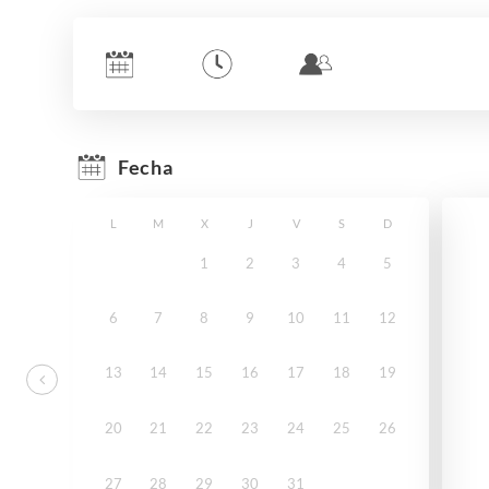
Fecha
L
M
X
J
V
S
D
1
2
3
4
5
6
7
8
9
10
11
12
13
14
15
16
17
18
19
20
21
22
23
24
25
26
27
28
29
30
31