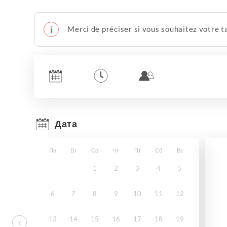
Merci de préciser si vous souhaitez votre 
Дата
Пн
Вт
Ср
Чт
Пт
Сб
Вс
1
2
3
4
5
6
7
8
9
10
11
12
13
14
15
16
17
18
19