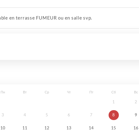
table en terrasse FUMEUR ou en salle svp.
Пн
Вт
Ср
Чт
Пт
Сб
Вс
1
2
3
4
5
6
7
8
9
10
11
12
13
14
15
16