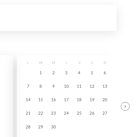
L
M
M
J
V
S
D
1
2
3
4
5
6
7
8
9
10
11
12
13
14
15
16
17
18
19
20
21
22
23
24
25
26
27
28
29
30