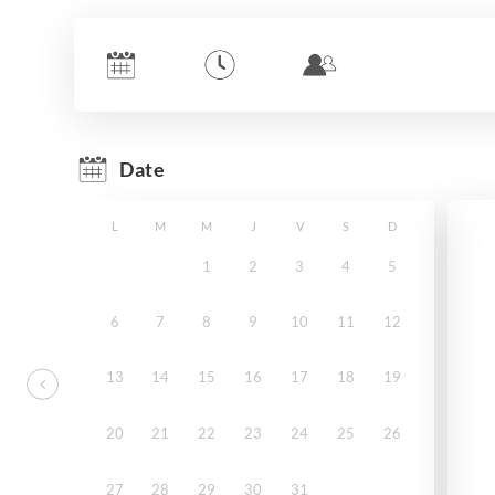
Date
L
M
M
J
V
S
D
1
2
3
4
5
6
7
8
9
10
11
12
13
14
15
16
17
18
19
20
21
22
23
24
25
26
27
28
29
30
31