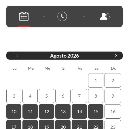
Data
Agosto
2026
Lu
Ma
Me
Gi
Ve
Sa
Do
1
2
3
4
5
6
7
8
9
10
11
12
13
14
15
16
17
18
19
20
21
22
23