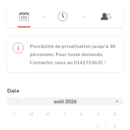
Possibilité de privatisation jusqu'à 30
personnes. Pour toute demande,
Contactez-nous au 0142723635 !
Date
août
2026
L
M
M
J
V
S
D
1
2