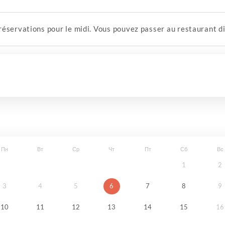
réservations pour le midi. Vous pouvez passer au restaurant d
Пн
Вт
Ср
Чт
Пт
Сб
Вс
1
2
3
4
5
6
7
8
9
10
11
12
13
14
15
16