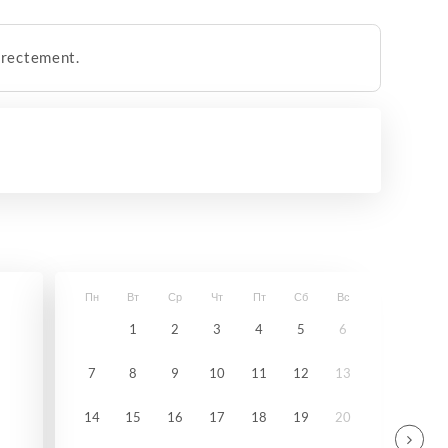
irectement.
Пн
Вт
Ср
Чт
Пт
Сб
Вс
1
2
3
4
5
6
7
8
9
10
11
12
13
14
15
16
17
18
19
20