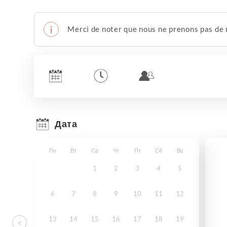
Merci de noter que nous ne prenons pas de 
Дата
Пн
Вт
Ср
Чт
Пт
Сб
Вс
1
2
3
4
5
6
7
8
9
10
11
12
13
14
15
16
17
18
19