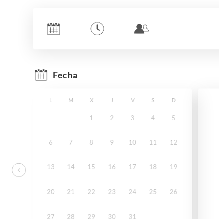
Fecha
L
M
X
J
V
S
D
1
2
3
4
5
6
7
8
9
10
11
12
13
14
15
16
17
18
19
20
21
22
23
24
25
26
27
28
29
30
31