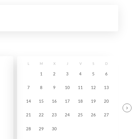
L
M
X
J
V
S
D
1
2
3
4
5
6
7
8
9
10
11
12
13
14
15
16
17
18
19
20
21
22
23
24
25
26
27
28
29
30