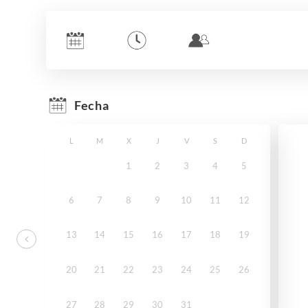
Fecha
L
M
X
J
V
S
D
1
2
3
4
5
6
7
8
9
10
11
12
13
14
15
16
17
18
19
20
21
22
23
24
25
26
27
28
29
30
31