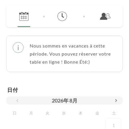
Nous sommes en vacances à cette
période. Vous pouvez réserver votre
table en ligne ! Bonne Été:)
日付
2026
年
8月
日
月
火
水
木
金
土
1