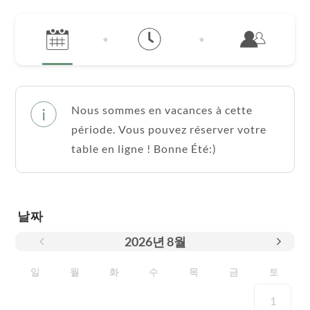
Nous sommes en vacances à cette
période. Vous pouvez réserver votre
table en ligne ! Bonne Été:)
날짜
2026
년
8월
일
월
화
수
목
금
토
1