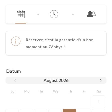
Réserver, c'est la garantie d'un bon
moment au Zéphyr !
Datum
August
2026
Su
Mo
Tu
We
Th
Fr
Sa
1