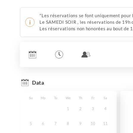
"Les réservations se font uniquement pour
Le SAMEDI SOIR , les réservations de 19h d
Les réservations non honorées au bout de 1
Data
Su
Mo
Tu
We
Th
Fr
Sa
1
2
3
4
5
6
7
8
9
10
11