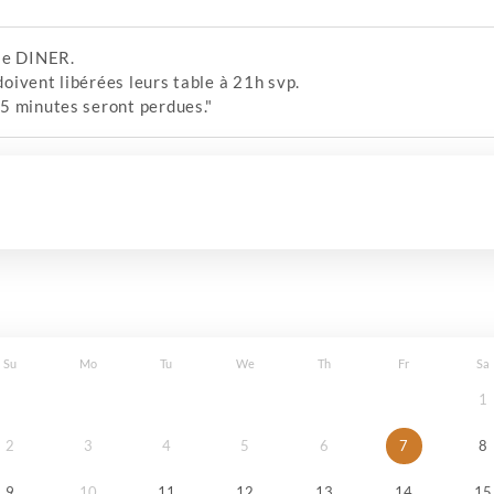
 le DINER.
oivent libérées leurs table à 21h svp.
5 minutes seront perdues."
Su
Mo
Tu
We
Th
Fr
Sa
1
2
3
4
5
6
7
8
9
10
11
12
13
14
15