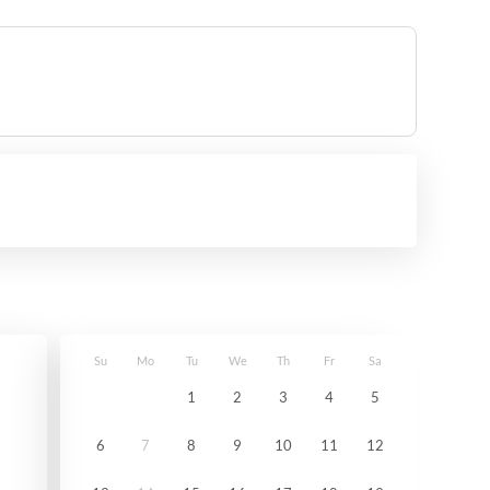
Su
Mo
Tu
We
Th
Fr
Sa
1
2
3
4
5
6
7
8
9
10
11
12