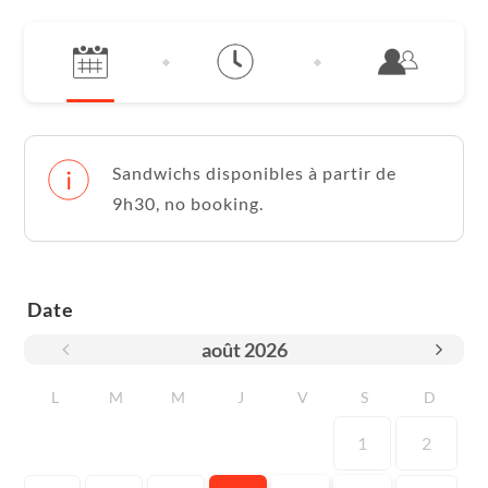
Sandwichs disponibles à partir de
9h30, no booking.
Date
août
2026
L
M
M
J
V
S
D
1
2