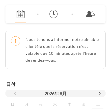
Nous tenons à informer notre aimable
clientèle que la réservation n'est
valable que 10 minutes après l’heure
de rendez-vous.
日付
2026
年
8月
日
月
火
水
木
金
土