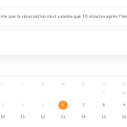
èle que la réservation n'est valable que 10 minutes après l’h
一
二
三
四
五
六
日
1
2
3
4
5
6
7
8
9
10
11
12
13
14
15
16