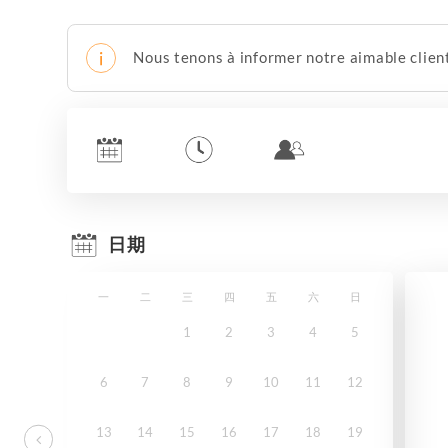
Nous tenons à informer notre aimable client
日期
一
二
三
四
五
六
日
1
2
3
4
5
6
7
8
9
10
11
12
13
14
15
16
17
18
19