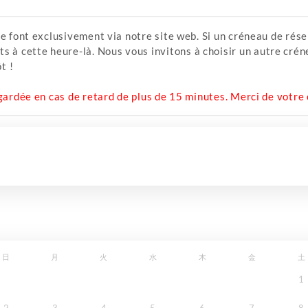
e font exclusivement via notre site web. Si un créneau de réser
 cette heure-là. Nous vous invitons à choisir un autre créne
t !
 gardée en cas de retard de plus de 15 minutes. Merci de votr
日
月
火
水
木
金
土
1
2
3
4
5
6
7
8