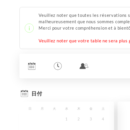
Veuillez noter que toutes les réservations s
malheureusement que nous sommes complets à
Merci pour votre compréhension et à bientô
Veuillez noter que votre table ne sera plus
日付
日
月
火
水
木
金
土
1
2
3
4