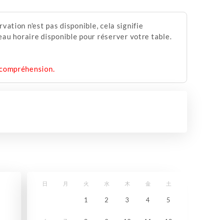
vation n'est pas disponible, cela signifie
au horaire disponible pour réserver votre table.
e compréhension.
日
月
火
水
木
金
土
1
2
3
4
5