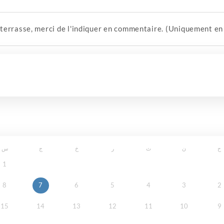
 terrasse, merci de l'indiquer en commentaire. (Uniquement en
ح
ن
ث
ر
خ
ج
س
1
8
7
6
5
4
3
2
15
14
13
12
11
10
9