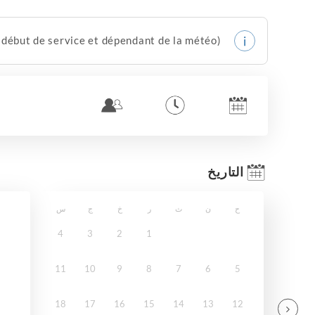
 début de service et dépendant de la météo).
التاريخ
ح
ن
ث
ر
خ
ج
س
4
3
2
1
11
10
9
8
7
6
5
18
17
16
15
14
13
12