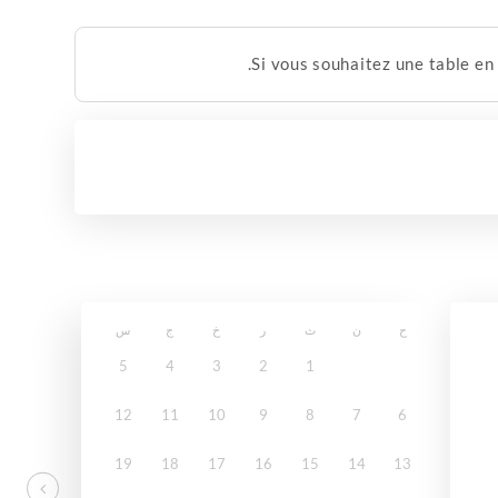
Si vous souhaitez une table en
ح
ن
ث
ر
خ
ج
س
5
4
3
2
1
12
11
10
9
8
7
6
19
18
17
16
15
14
13