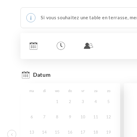
Si vous souhaitez une table en terrasse, m
Datum
ma
di
wo
do
vr
za
zo
1
2
3
4
5
6
7
8
9
10
11
12
13
14
15
16
17
18
19