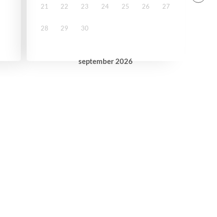
21
22
23
24
25
26
27
28
29
30
september
2026