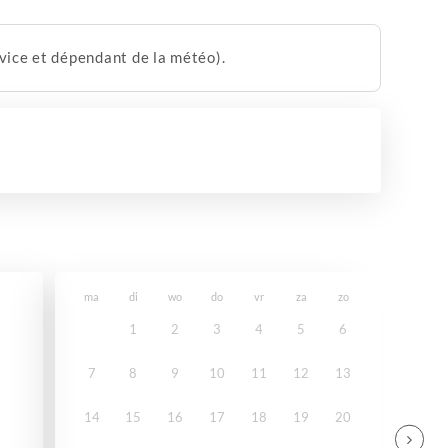
vice et dépendant de la météo).
ma
di
wo
do
vr
za
zo
1
2
3
4
5
6
7
8
9
10
11
12
13
14
15
16
17
18
19
20