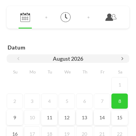
Datum
August
2026
Su
Mo
Tu
We
Th
Fr
Sa
1
2
3
4
5
6
7
8
9
10
11
12
13
14
15
16
17
18
19
20
21
22