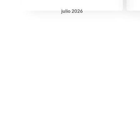
julio
2026