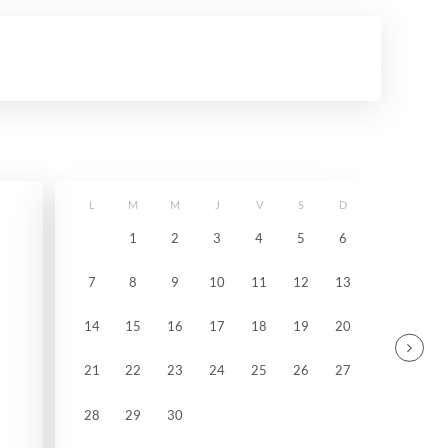
L
M
M
J
V
S
D
1
2
3
4
5
6
7
8
9
10
11
12
13
14
15
16
17
18
19
20
21
22
23
24
25
26
27
28
29
30