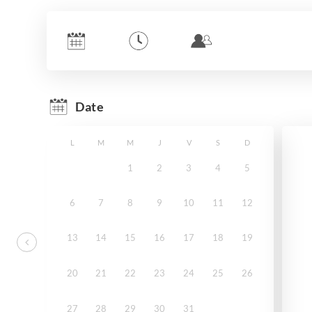
Date
L
M
M
J
V
S
D
1
2
3
4
5
6
7
8
9
10
11
12
13
14
15
16
17
18
19
20
21
22
23
24
25
26
27
28
29
30
31