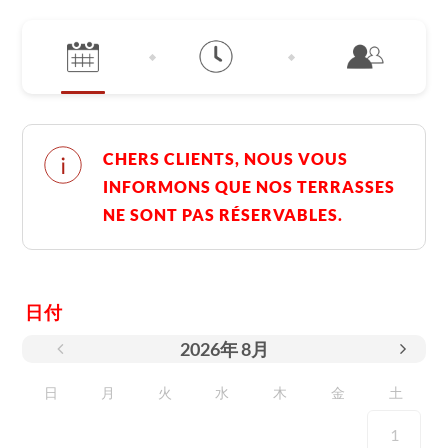
CHERS CLIENTS, NOUS VOUS
INFORMONS QUE NOS TERRASSES
NE SONT PAS RÉSERVABLES.
日付
2026
年
8月
日
月
火
水
木
金
土
1