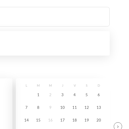
L
M
M
J
V
S
D
1
2
3
4
5
6
7
8
9
10
11
12
13
14
15
16
17
18
19
20