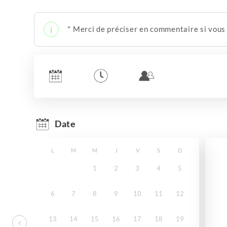
" Merci de préciser en commentaire si vous 
Date
L
M
M
J
V
S
D
1
2
3
4
5
6
7
8
9
10
11
12
13
14
15
16
17
18
19