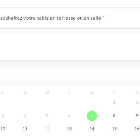
souhaitez votre table en terrasse ou en salle "
L
M
M
J
V
S
D
1
2
3
4
5
6
7
8
9
10
11
12
13
14
15
16