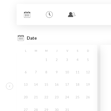
Date
L
M
M
J
V
S
D
1
2
3
4
5
6
7
8
9
10
11
12
13
14
15
16
17
18
19
20
21
22
23
24
25
26
27
28
29
30
31