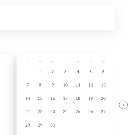
L
M
M
J
V
S
D
1
2
3
4
5
6
7
8
9
10
11
12
13
14
15
16
17
18
19
20
21
22
23
24
25
26
27
28
29
30