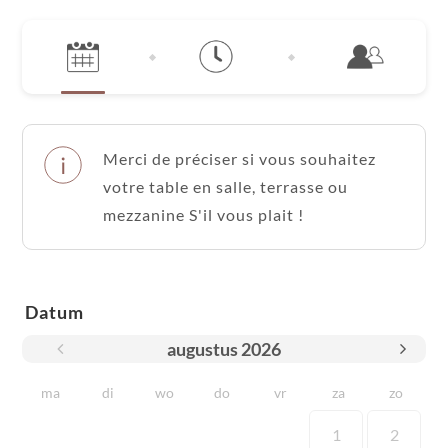
Merci de préciser si vous souhaitez
votre table en salle, terrasse ou
mezzanine S'il vous plait !
Datum
augustus
2026
ma
di
wo
do
vr
za
zo
1
2