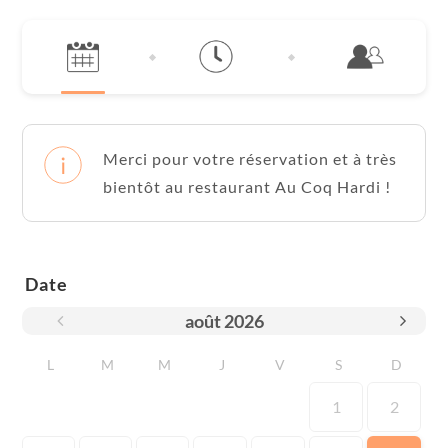
Merci pour votre réservation et à très
bientôt au restaurant Au Coq Hardi !
Date
août
2026
L
M
M
J
V
S
D
1
2