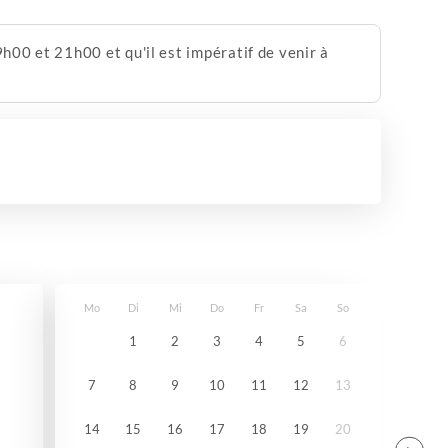
h00 et 21h00 et qu'il est impératif de venir à
Mo
Di
Mi
Do
Fr
Sa
So
1
2
3
4
5
6
7
8
9
10
11
12
13
14
15
16
17
18
19
20