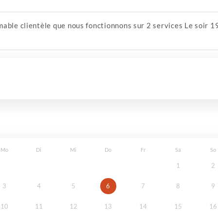
able clientèle que nous fonctionnons sur 2 services Le soir 19
Mo
Di
Mi
Do
Fr
Sa
So
1
2
3
4
5
6
7
8
9
10
11
12
13
14
15
16