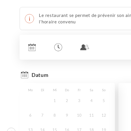
Le restaurant se permet de prévenir son aim
l'horaire convenu
Datum
Mo
Di
Mi
Do
Fr
Sa
So
1
2
3
4
5
6
7
8
9
10
11
12
13
14
15
16
17
18
19