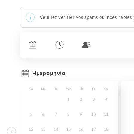
Veuillez vérifier vos spams ou indésirables
Ημερομηνία
Su
Mo
Tu
We
Th
Fr
Sa
1
2
3
4
5
6
7
8
9
10
11
12
13
14
15
16
17
18