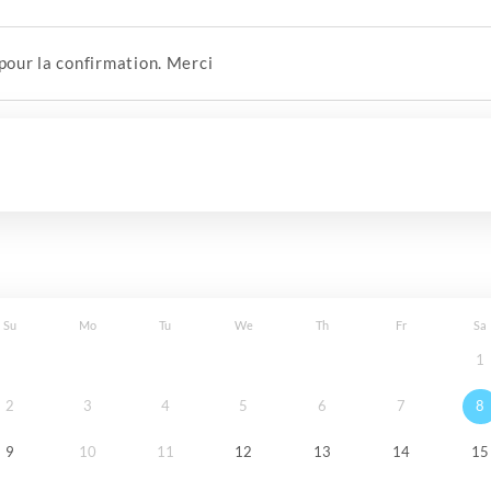
 pour la confirmation. Merci
Su
Mo
Tu
We
Th
Fr
Sa
1
2
3
4
5
6
7
8
9
10
11
12
13
14
15