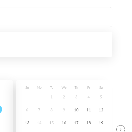
Su
Mo
Tu
We
Th
Fr
Sa
1
2
3
4
5
6
7
8
9
10
11
12
13
14
15
16
17
18
19