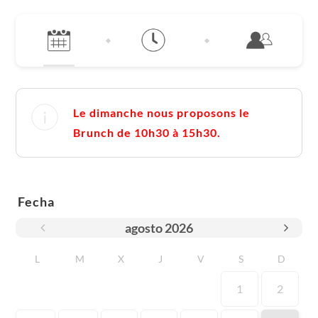
Le dimanche nous proposons le
Brunch de 10h30 à 15h30.
Fecha
agosto
2026
L
M
X
J
V
S
D
1
2