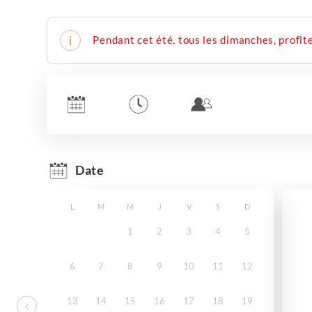
Pendant cet été, tous les dimanches, profite
Date
L
M
M
J
V
S
D
1
2
3
4
5
6
7
8
9
10
11
12
13
14
15
16
17
18
19