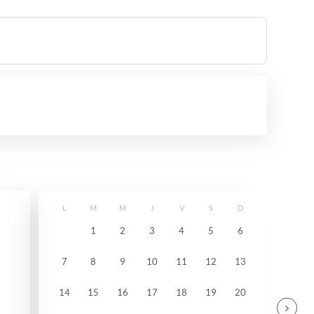
L
M
M
J
V
S
D
1
2
3
4
5
6
7
8
9
10
11
12
13
14
15
16
17
18
19
20