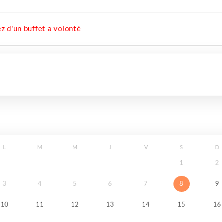
z d'un buffet a volonté
L
M
M
J
V
S
D
1
2
3
4
5
6
7
8
9
10
11
12
13
14
15
16