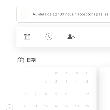
Au-delà de 12h30 nous n'acceptons pas les r
日期
一
二
三
四
五
六
日
1
2
3
4
5
6
7
8
9
10
11
12
13
14
15
16
17
18
19