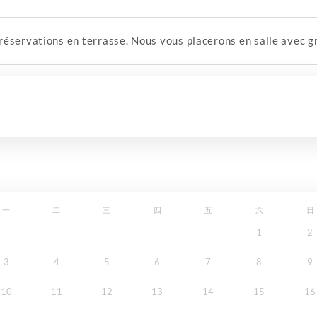
éservations en terrasse. Nous vous placerons en salle avec gr
一
二
三
四
五
六
日
1
2
3
4
5
6
7
8
9
10
11
12
13
14
15
16