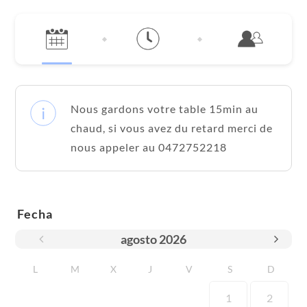
Nous gardons votre table 15min au
chaud, si vous avez du retard merci de
nous appeler au 0472752218
Fecha
agosto
2026
L
M
X
J
V
S
D
1
2