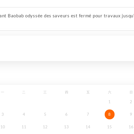
ant Baobab odyssée des saveurs est fermé pour travaux jusqu’à
一
二
三
四
五
六
日
1
2
3
4
5
6
7
8
9
10
11
12
13
14
15
16