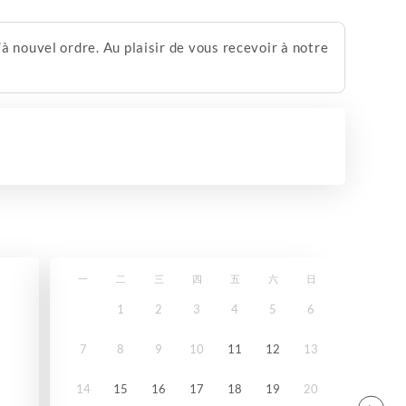
 nouvel ordre. Au plaisir de vous recevoir à notre
一
二
三
四
五
六
日
1
2
3
4
5
6
7
8
9
10
11
12
13
14
15
16
17
18
19
20