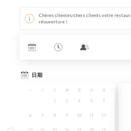
Chères clientes/chers clients votre restaur
réouverture !
日期
一
二
三
四
五
六
日
1
2
3
4
5
6
7
8
9
10
11
12
13
14
15
16
17
18
19