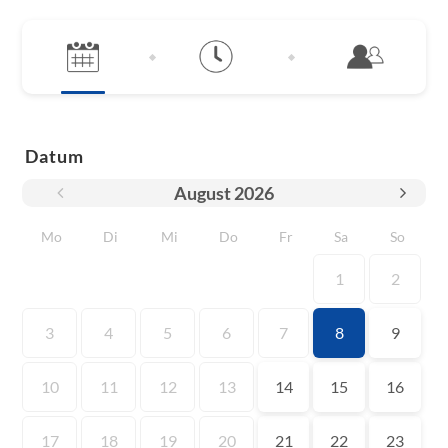
Datum
August
2026
Mo
Di
Mi
Do
Fr
Sa
So
1
2
3
4
5
6
7
8
9
10
11
12
13
14
15
16
17
18
19
20
21
22
23