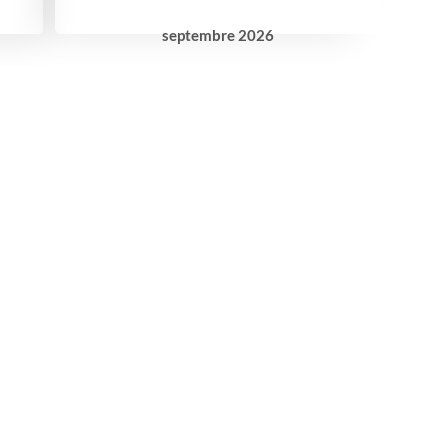
septembre
2026