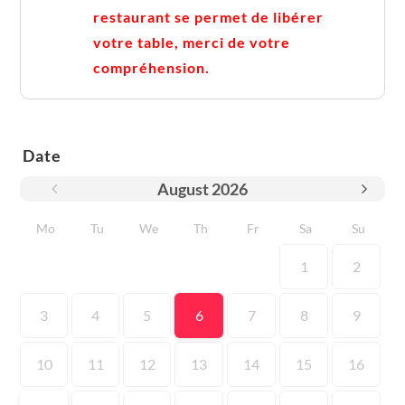
restaurant se permet de libérer
votre table, merci de votre
compréhension.
Date
August
2026
Mo
Tu
We
Th
Fr
Sa
Su
1
2
3
4
5
6
7
8
9
10
11
12
13
14
15
16