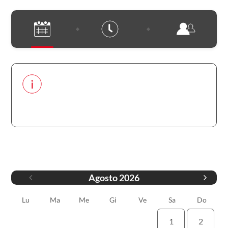
Notre établissement est
définitivement fermé. Merci pour
votre compréhension.
Data
Agosto
2026
Lu
Ma
Me
Gi
Ve
Sa
Do
1
2