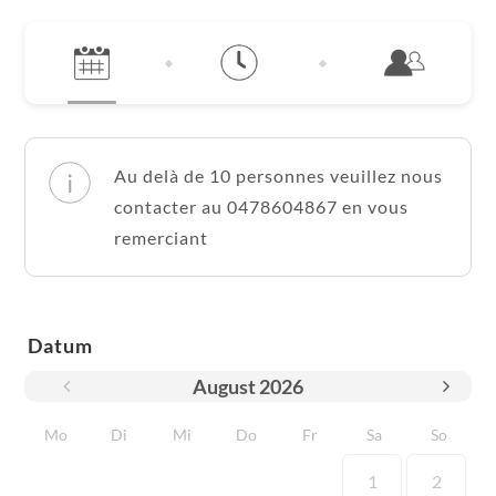
Au delà de 10 personnes veuillez nous
contacter au 0478604867 en vous
remerciant
Datum
August
2026
Mo
Di
Mi
Do
Fr
Sa
So
1
2