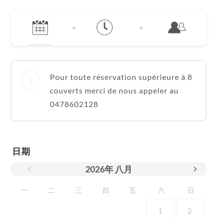
Pour toute réservation supérieure à 8
couverts merci de nous appeler au
0478602128
日期
2026
年
八月
一
二
三
四
五
六
日
1
2