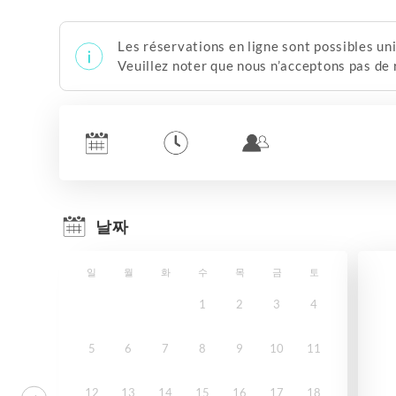
Les réservations en ligne sont possibles un
Veuillez noter que nous n’acceptons pas de
날짜
일
월
화
수
목
금
토
1
2
3
4
5
6
7
8
9
10
11
12
13
14
15
16
17
18