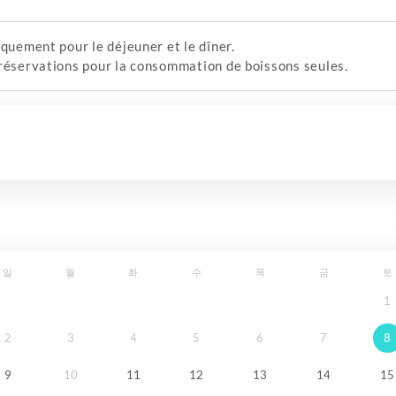
iquement pour le déjeuner et le dîner.
 réservations pour la consommation de boissons seules.
일
월
화
수
목
금
토
1
2
3
4
5
6
7
8
9
10
11
12
13
14
15