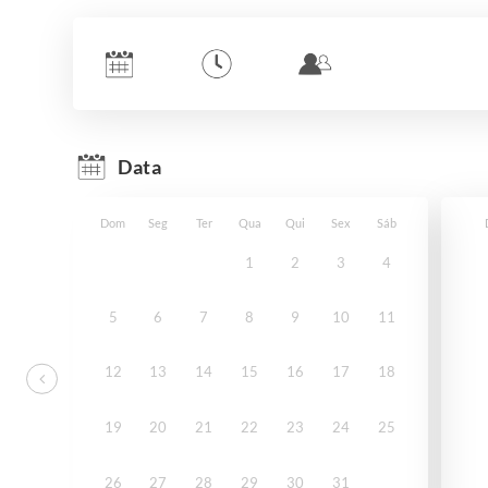
Data
Dom
Seg
Ter
Qua
Qui
Sex
Sáb
1
2
3
4
5
6
7
8
9
10
11
12
13
14
15
16
17
18
19
20
21
22
23
24
25
26
27
28
29
30
31