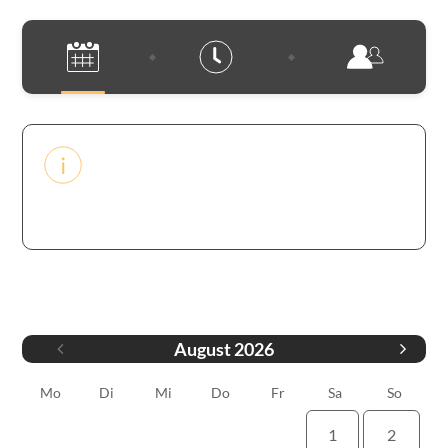
Pour toute réservation supérieure à
10 couverts merci d’appeler le
restaurant au 0676545437
Datum
August
2026
Mo
Di
Mi
Do
Fr
Sa
So
1
2