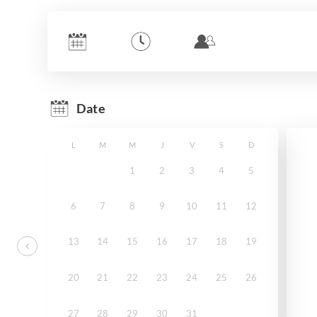
Date
L
M
M
J
V
S
D
1
2
3
4
5
6
7
8
9
10
11
12
13
14
15
16
17
18
19
20
21
22
23
24
25
26
27
28
29
30
31