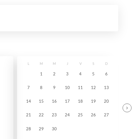
L
M
M
J
V
S
D
1
2
3
4
5
6
7
8
9
10
11
12
13
14
15
16
17
18
19
20
21
22
23
24
25
26
27
28
29
30