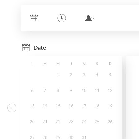
Date
L
M
M
J
V
S
D
1
2
3
4
5
6
7
8
9
10
11
12
13
14
15
16
17
18
19
20
21
22
23
24
25
26
27
28
29
30
31