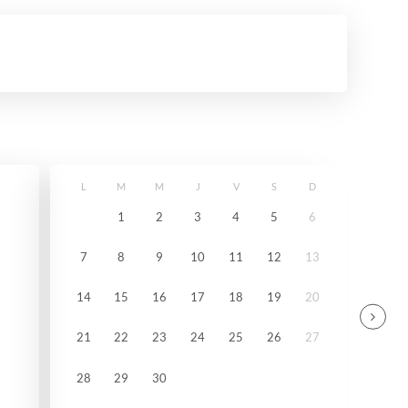
L
M
M
J
V
S
D
1
2
3
4
5
6
7
8
9
10
11
12
13
14
15
16
17
18
19
20
21
22
23
24
25
26
27
28
29
30