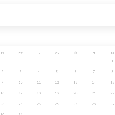
Su
Mo
Tu
We
Th
Fr
Sa
1
2
3
4
5
6
7
8
9
10
11
12
13
14
15
16
17
18
19
20
21
22
23
24
25
26
27
28
29
30
31