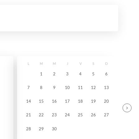
L
M
M
J
V
S
D
1
2
3
4
5
6
7
8
9
10
11
12
13
14
15
16
17
18
19
20
21
22
23
24
25
26
27
28
29
30