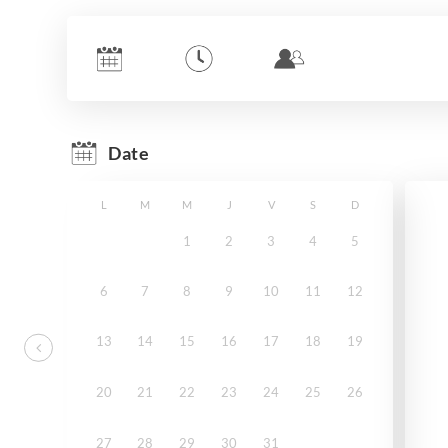
Date
L
M
M
J
V
S
D
1
2
3
4
5
6
7
8
9
10
11
12
13
14
15
16
17
18
19
20
21
22
23
24
25
26
27
28
29
30
31