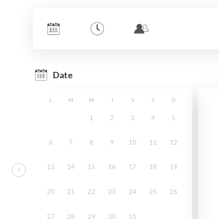
Date
L
M
M
J
V
S
D
1
2
3
4
5
6
7
8
9
10
11
12
13
14
15
16
17
18
19
20
21
22
23
24
25
26
27
28
29
30
31