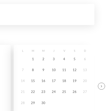
L
M
M
J
V
S
D
1
2
3
4
5
6
7
8
9
10
11
12
13
14
15
16
17
18
19
20
21
22
23
24
25
26
27
28
29
30